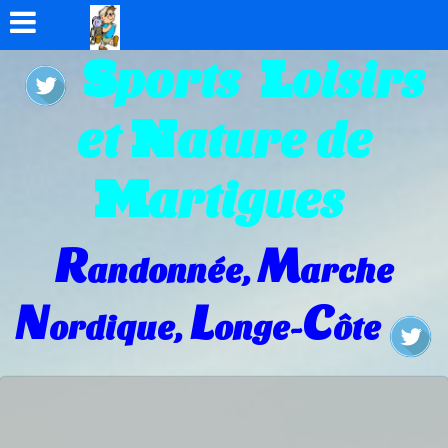
S
L
ports
oisirs
N
et
ature de
M
artigues
R
M
andonnée,
arche
N
L
C
ordique,
onge-
ôte