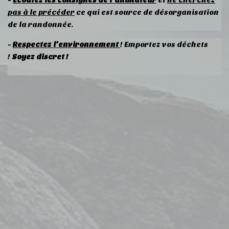
-
Ecoutez les consignes de l’animateur
et
ne cherchez
pas à le précéder
ce qui est source de désorganisation
de la randonnée.
-
Respectez l’environnement
!
Emportez vos déchets
!
Soyez discret !