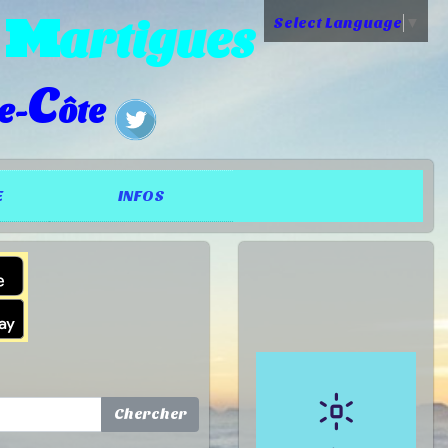
M
e
artigues
Select Language
▼
C
e-
ôte
E
INFOS