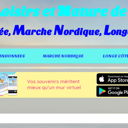
L
N
oisirs et
ature d
M
N
L
ée,
arche
ordique,
ong
ANDONNEES
MARCHE NORDIQUE
LONGE CÔT