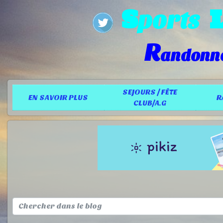
S
ports
R
andonn
SEJOURS / FÊTE
EN SAVOIR PLUS
R
CLUB/A.G