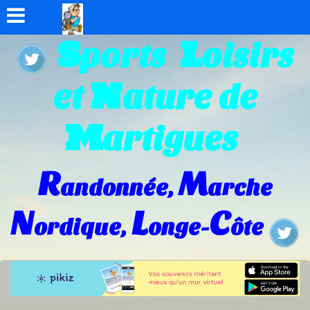
S
L
ports
oisirs
N
et
ature de
M
artigues
R
M
andonnée,
arche
N
L
C
ordique,
onge-
ôte